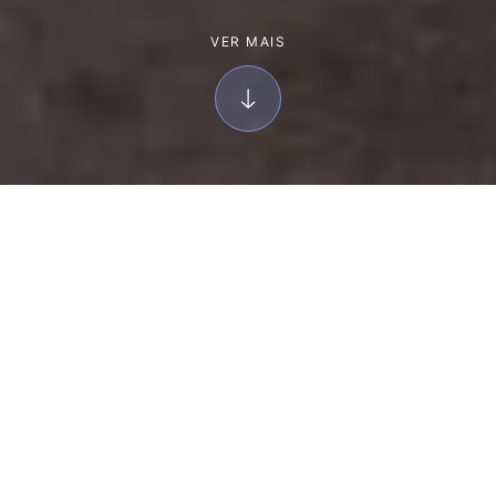
VER MAIS
Em perto de 53
hectares, oferecemos
diversos tipos de